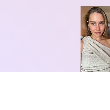
Kontakt
Sitemap
Mel Beyoutyartist by
Datenschutz
Melanie Velissaropoulos
Impressum
Grossfeldstrasse 79
©2026 melbeaut