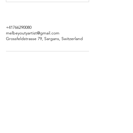
+41766290080
melbeyoutyartist@gmail.com
Grossfeldstrasse 79, Sargans, Switzerland
Kontakt
Mel Beyoutyartist by
Melanie Velissaropoulos
Grossfeldstrasse 79
7320 Sargans
Sitemap
Datenschutz